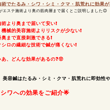
施術でたるみ・シワ・シミ・クマ・肌荒れに
効果が
がエステ施術より奥の筋肉層まで届くとご説明しました😊
施術より奥まで届いて安い❗
・機械的美容施術よりリスクが少ない❗
番奥まで直接刺激できる❗
クシロの繊細な技術で鍼が痛くない❗
あ、どんな効果があるの❓😲
美容鍼はたるみ・シミ・クマ・肌荒れに即効性や
、
シワへの効果をご紹介🌟