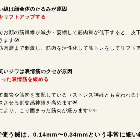
い線は顔全体のたるみが原因
をリフトアップする
でお顔の筋繊維が減少・萎縮して筋肉量が低下すると、皮
きます😰
筋肉層まで刺激し、筋肉を活性化して筋トレをしてリフトア
笑いジワは表情筋のクセが原因
まった表情筋を緩める
て血管や筋肉を支配している（ストレス神経とも言われる）
スさせる副交感神経を高めます🌟
により、こり固まった筋肉が緩みます✨✨
使う鍼は、0.14mm〜0.34mmという非常に細い