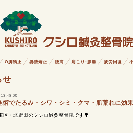
O脚矯正
姿勢矯正
腰痛
肩こり･膝痛
疲労回復
らせ
 13:48:00
施術でたるみ・シワ・シミ・クマ・肌荒れに効
東区・北野田のクシロ鍼灸整骨院です🌳