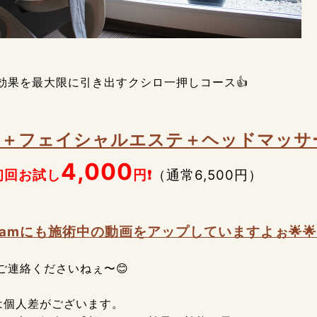
効果を最大限に引き出すクシロ一押しコース👍
鍼＋フェイシャルエステ＋ヘッドマッサ
4,000
初回お試し
円❗
（通常6,500円）
agramにも施術中の動画をアップしていますよぉ🌟🌟
ご連絡くださいねぇ〜😊
は個人差がございます。