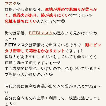
マスク
✨
価格が少し高めな分、
生地が厚めで肌触りが柔らか
く、保湿力があり、跡が残りにくい
ですよぉ〜✨
化粧も落ちにくい
んだそうです😄
街では最近、
PITTAマスク
の黒をよく見かけますね
ぇ〜👀
PITTAマスク
は新素材で出来ているそうで、
顔にピッ
タリ密着して花粉をかなりカット
できます❗
保湿力があるのに、メガネをしていても曇りにくく、
何度も洗って使えますよぉ〜💡
でも素材的に変色しやすいので、色をついているタイ
プを使う人が多いのかも💦
時代と共に便利な商品が出てきて驚かされますねぇ〜
👀
自分に合うものを上手く利用して、快適に過ごしまし
ょう✨