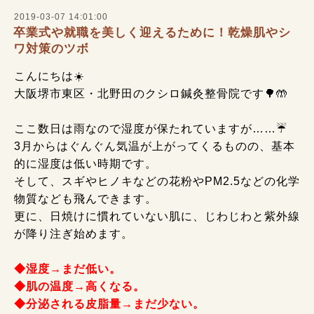
2019-03-07 14:01:00
卒業式や就職を美しく迎えるために！乾燥肌やシ
ワ対策のツボ
こんにちは☀️
大阪堺市東区・北野田のクシロ鍼灸整骨院です🌳🤲
ここ数日は雨なので湿度が保たれていますが……☔
3月からはぐんぐん気温が上がってくるものの、基本
的に湿度は低い時期です。
そして、スギやヒノキなどの花粉やPM2.5などの化学
物質なども飛んできます。
更に、日焼けに慣れていない肌に、じわじわと紫外線
が降り注ぎ始めます。
◆湿度→まだ低い。
◆肌の温度→高くなる。
◆分泌される皮脂量→まだ少ない。