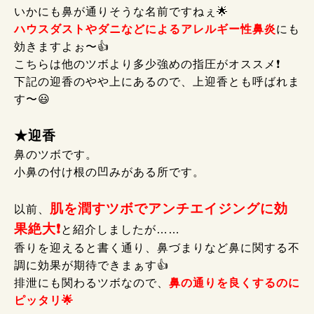
いかにも鼻が通りそうな名前ですねぇ🌟
ハウスダストやダニなどによるアレルギー性鼻炎
にも
効きますよぉ〜👍
こちらは他のツボより多少強めの指圧がオススメ❗
下記の迎香のやや上にあるので、上迎香とも呼ばれま
す〜😃
★迎香
鼻のツボです。
小鼻の付け根の凹みがある所です。
肌を潤すツボでアンチエイジングに効
以前、
果絶大❗
と紹介しましたが……
香りを迎えると書く通り、鼻づまりなど鼻に関する不
調に効果が期待できまぁす👍
排泄にも関わるツボなので、
鼻の通りを良くするのに
ピッタリ🌟