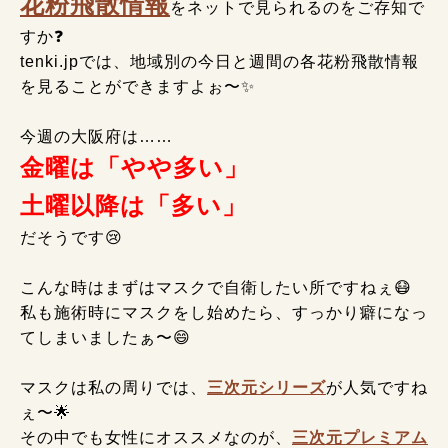
花粉飛散情報
をネットで見られるのをご存知で
すか❓
tenki.jpでは、地域別の今日と週間の各花粉飛散情報
を見ることができますよぉ〜✨
今週の大阪府は……
金曜は「やや多い」
土曜以降は「多い」
だそうです😢
こんな時はまずはマスクで自衛したい所ですねぇ😷
私も施術時にマスクをし始めたら、すっかり癖になっ
てしまいましたぁ〜😄
マスクは私の周りでは、
三次元シリーズ
が人気ですね
ぇ〜🌟
その中でも女性にオススメなのが、
三次元プレミアム