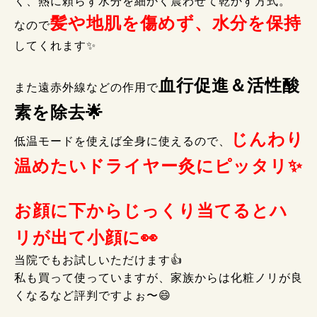
く、熱に頼らず水分を細かく震わせて乾かす方式。
髪や地肌を傷めず、水分を保持
なので
してくれます✨
血行促進＆活性酸
また遠赤外線などの作用で
素を除去🌟
じんわり
低温モードを使えば全身に使えるので、
温めたいドライヤー灸にピッタリ✨
お顔に下からじっくり当てるとハ
リが出て小顔に👀
当院でもお試しいただけます👍
私も買って使っていますが、家族からは化粧ノリが良
くなるなど評判ですよぉ〜😄