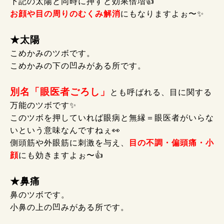
下記の太陽と同時に押すと効果倍増👍
お顔や目の周りのむくみ解消
にもなりますよぉ〜✨
★太陽
こめかみのツボです。
こめかみの下の凹みがある所です。
別名「眼医者ごろし」
とも呼ばれる、目に関する
万能のツボです✨
このツボを押していれば眼病と無縁＝眼医者がいらな
いという意味なんですねぇ👀
側頭筋や外眼筋に刺激を与え、
目の不調・偏頭痛・小
顔
にも効きますよぉ
〜
👍
★鼻痛
鼻のツボです。
小鼻の上の凹みがある所です。