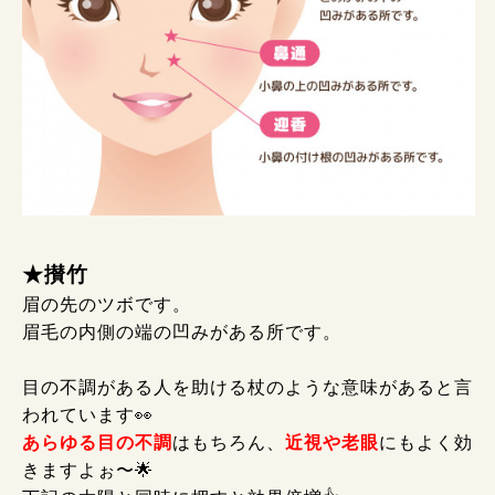
★攅竹
眉の先のツボです。
眉毛の内側の端の凹みがある所です。
目の不調がある人を助ける杖のような意味があると言
われています👀
あらゆる目の不調
はもちろん、
近視や老眼
にもよく効
きますよぉ〜🌟