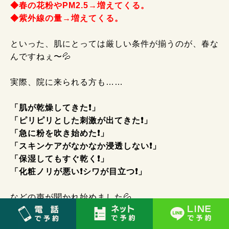
◆春の花粉やPM2.5→増えてくる。
◆紫外線の量→増えてくる。
といった、肌にとっては厳しい条件が揃うのが、春な
んですねぇ〜💦
実際、院に来られる方も……
「肌が乾燥してきた❗」
「ピリピリとした刺激が出てきた❗」
「急に粉を吹き始めた❗」
「スキンケアがなかなか浸透しない❗」
「保湿してもすぐ乾く❗」
「化粧ノリが悪い❗シワが目立つ❗」
などの声が聞かれ始めました💦
卒業式・入学式・就職
せっかく
などイベン