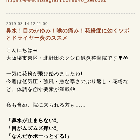
https://www.instagram.com/946_seikotu/
2019-03-14 12:11:00
鼻水！目のかゆみ！喉の痛み！花粉症に効くツボ
とドライヤー灸のススメ
こんにちは☀️
大阪堺市東区・北野田のクシロ鍼灸整骨院です🌳🤲
一気に花粉が飛び始めましたね❗
今週は低気圧・強風・急な寒さのぶり返し・花粉な
ど、体調を崩す要素が満載😖
私も含め、院に来られる方も……
「鼻水が止まらない❗」
「目がムズムズ痒い❗」
「なんだかボーっとする❗」