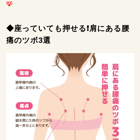
💡
◆座っていても押せる❗肩にある腰
痛のツボ3選