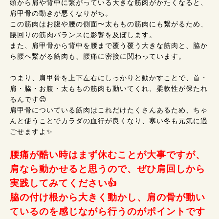
頭から肩や背中に繋がっている大きな筋肉がかたくなると、
肩甲骨の動きが悪くなりがち。
この筋肉はお腹や腰の側面〜太ももの筋肉にも繋がるため、
腰回りの筋肉バランスに影響を及ぼします。
また、肩甲骨から背中を腰まで覆う覆う大きな筋肉と、脇か
ら腰へ繋がる筋肉も、腰痛に密接に関わっています。
つまり、肩甲骨を上下左右にしっかりと動かすことで、首・
肩・脇・お腹・太ももの筋肉も動いてくれ、柔軟性が保たれ
るんです😊
肩甲骨についている筋肉はこれだけたくさんあるため、ちゃ
んと使うことでカラダの血行が良くなり、寒い冬も元気に過
ごせますよ✨
腰痛が酷い時はまず休むことが大事ですが、
肩なら動かせると思うので、ぜひ肩回しから
実践してみてください👍
脇の付け根から大きく動かし、肩の骨が動い
ているのを感じながら行うのがポイントです