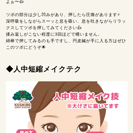
よぉ〜👍
ツボの部分は少し凹みがあり、押したら圧痛があります⚡
深呼吸をしながらスーッと息を吸い、息を吐きながらリラッ
クスしてツボを押してみてください👍
揉み返しがこない程度に3回ほどで構いません。
綿棒で押してみるのも手ですし、円皮鍼が手に入る方はぜひ
このツボにどうぞ🌟
◆人中短縮メイクテク