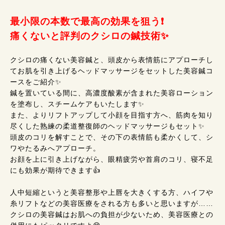
最小限の本数で最高の効果を狙う❗
痛くないと評判のクシロの鍼技術✨
クシロの痛くない美容鍼と、頭皮から表情筋にアプローチし
てお肌を引き上げるヘッドマッサージをセットした美容鍼コ
ースをご紹介✨
鍼を置いている間に、高濃度酸素が含まれた美容ローション
を塗布し、スチームケアもいたします✨
また、よりリフトアップして小顔を目指す方へ、筋肉を知り
尽くした熟練の柔道整復師のヘッドマッサージもセット✨
頭皮のコリを解すことで、その下の表情筋も柔かくして、シ
ワやたるみへアプローチ。
お顔を上に引き上げながら、眼精疲労や首肩のコリ、寝不足
にも効果が期待できます👍
人中短縮というと美容整形や上唇を大きくする方、ハイフや
糸リフトなどの美容医療をされる方も多いと思いますが……
クシロの美容鍼はお肌への負担が少ないため、美容医療との