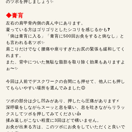
のツボを押しましょう✨
◆膏肓
左右の肩甲骨内側の真ん中にあります。
凝っている方はゴリゴリとしたシコリを感じるかも❓
「病は膏肓に入る」「膏肓に500回お灸をすると病なし」と
も言われる名ツボ✨
肩こりだけでなく腰痛や座りすぎたお尻の緊張も緩和してく
れます。
また、背中についた無駄な脂肪を取り除く効果もありますよ
ぉ〜✨
今回は人前でデスクワークの合間にも押せて、他人にも押し
てもらいやすい場所を選んでみました😊
ツボの部分は少し凹みがあり、押したら圧痛があります⚡
深呼吸をしながらスーッと息を吸い、息を吐きながらリラッ
クスしてツボを押してみてください👍
揉み返しがこない程度に3回ほどで構いません。
お灸が出来る方は、このツボにお灸をしていただくと良いで