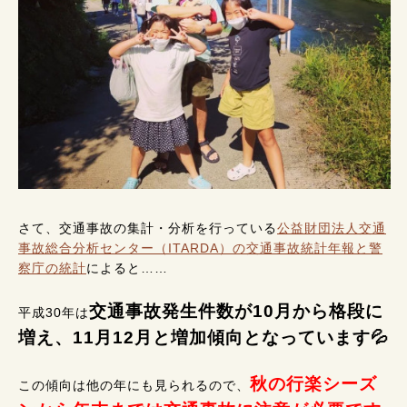
さて、交通事故の集計・分析を行っている
公益財団法人交通
事故総合分析センター（ITARDA）の交通事故統計年報と警
察庁の統計
によると……
交通事故発生件数が10月から格段に
平成30年は
増え、11月12月と増加傾向となっています💦
秋の行楽シーズ
この傾向は他の年にも見られるので、