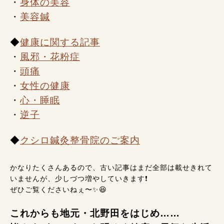
・
身体の美容
・
美容鍼
◆
健康に関する記事
・
風邪・花粉症
・
頭痛
・
女性の健康
・
心・睡眠
・
逆子
◆
クシロ鍼灸整骨院のご案内
かなりたくさんあるので、古い記事はまだ全部は載せきれて
いませんが、少しづつ増やしていきます❗
ぜひご覧くださいねぇ〜✨😆
これからも地元・北野田をはじめ……