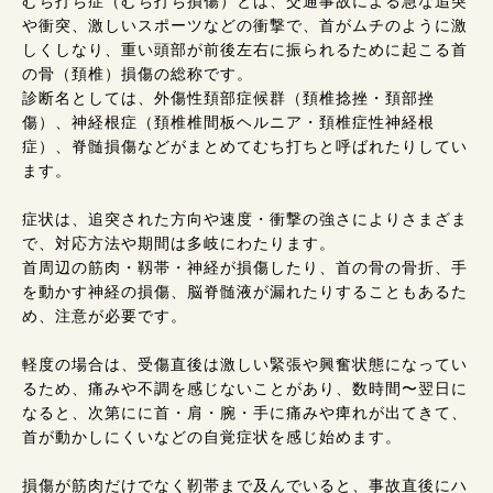
むち打ち症（むち打ち損傷）とは、交通事故による急な追突
や衝突、激しいスポーツなどの衝撃で、首がムチのように激
しくしなり、重い頭部が前後左右に振られるために起こる首
の骨（頚椎）損傷の総称です。
診断名としては、外傷性頚部症候群（頚椎捻挫・頚部挫
傷）、神経根症（頚椎椎間板ヘルニア・頚椎症性神経根
症）、脊髄損傷などがまとめてむち打ちと呼ばれたりしてい
ます。
症状は、追突された方向や速度・衝撃の強さによりさまざま
で、対応方法や期間は多岐にわたります。
首周辺の筋肉・靱帯・神経が損傷したり、首の骨の骨折、手
を動かす神経の損傷、脳脊髄液が漏れたりすることもあるた
め、注意が必要です。
軽度の場合は、受傷直後は激しい緊張や興奮状態になってい
るため、痛みや不調を感じないことがあり、数時間〜翌日に
なると、次第にに首・肩・腕・手に痛みや痺れが出てきて、
首が動かしにくいなどの自覚症状を感じ始めます。
損傷が筋肉だけでなく靭帯まで及んでいると、事故直後にハ