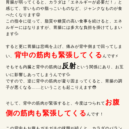
胃腸が弱ってくると、カラダは「エネルギーが必要だ！」と
感じて、甘いものや脂っこいものなど、ジャンクなものが食
べたくなります😲
この指令に従って、脂質や糖質の高い食事を続けると、エネ
ルギーにはなりますが、胃腸には多大な負担を掛けてしまい
ます💦
すると更に胃腸は悲鳴を上げ、痛みが背中側まで回ってしま
背中の筋肉も緊張してくる
い、
んです⚡
反射
そもそも内臓と背中の筋肉は
という関係にあり、お互
いに影響しあってしまうんです💦
ですので、逆に背中の筋肉が凝り固まってくると、胃腸の調
子が悪くなる……ということも起こりえます😳
お腹
そして、背中の筋肉が緊張すると、今度はつられて
側の筋肉も緊張してくる
んです！
この背中もお腹もガチガチの状態が続くと、カラダのバラン