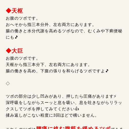
◆天枢
お腹のツボです。
おへそから指三本分外、左右両方にあります。
腸の働きと水分代謝を高めるツボなので、むくみや下痢便秘
にも🎵
◆大巨
お腹のツボです。
天枢から指三本分下、左右両方にあります。
腸の働きを高め、下腹の張りを和らげるツボですよ🎵
◇
ツボの部分は少し凹みがあり、押したら圧痛があります⚡
深呼吸をしながらスーッと息を吸い、息を吐きながらリラッ
クスしてツボを押してみてください👍
揉み返しがこない程度に3回ほどで構いません。
腰痛に絡む腹筋を緩めるツボ