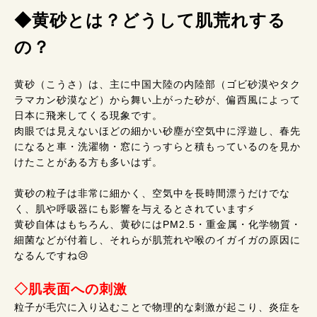
◆黄砂とは？どうして肌荒れする
の？
黄砂（こうさ）は、主に中国大陸の内陸部（ゴビ砂漠やタク
ラマカン砂漠など）から舞い上がった砂が、偏西風によって
日本に飛来してくる現象です。
肉眼では見えないほどの細かい砂塵が空気中に浮遊し、春先
になると車・洗濯物・窓にうっすらと積もっているのを見か
けたことがある方も多いはず。
黄砂の粒子は非常に細かく、空気中を長時間漂うだけでな
く、肌や呼吸器にも影響を与えるとされています⚡️
黄砂自体はもちろん、黄砂にはPM2.5・重金属・化学物質・
細菌などが付着し、それらが肌荒れや喉のイガイガの原因に
なるんですね😢
◇肌表面への刺激
粒子が毛穴に入り込むことで物理的な刺激が起こり、炎症を