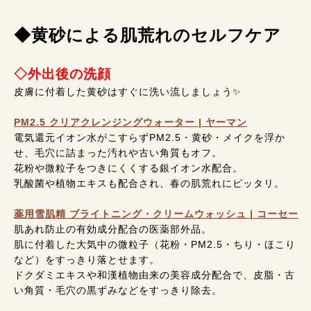
◆黄砂による肌荒れのセルフケア
◇外出後の洗顔
皮膚に付着した黄砂はすぐに洗い流しましょう✨️
PM2.5 クリアクレンジングウォーター | ヤーマン
電気還元イオン水がこすらずPM2.5・黄砂・メイクを浮か
せ、毛穴に詰まった汚れや古い角質もオフ。
花粉や微粒子をつきにくくする銀イオン水配合。
乳酸菌や植物エキスも配合され、春の肌荒れにピッタリ。
薬用雪肌精 ブライトニング・クリームウォッシュ | コーセー
肌あれ防止の有効成分配合の医薬部外品。
肌に付着した大気中の微粒子（花粉・PM2.5・ちり・ほこり
など）をすっきり落とせます。
ドクダミエキスや和漢植物由来の美容成分配合で、皮脂・古
い角質・毛穴の黒ずみなどをすっきり除去。