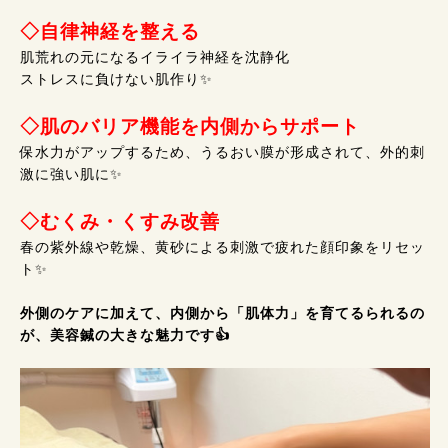
◇自律神経を整える
肌荒れの元になるイライラ神経を沈静化
ストレスに負けない肌作り✨️
◇肌のバリア機能を内側からサポート
保水力がアップするため、うるおい膜が形成されて、外的刺
激に強い肌に✨️
◇むくみ・くすみ改善
春の紫外線や乾燥、黄砂による刺激で疲れた顔印象をリセッ
ト✨️
外側のケアに加えて、内側から「肌体力」を育てるられるの
が、美容鍼の大きな魅力です👍️