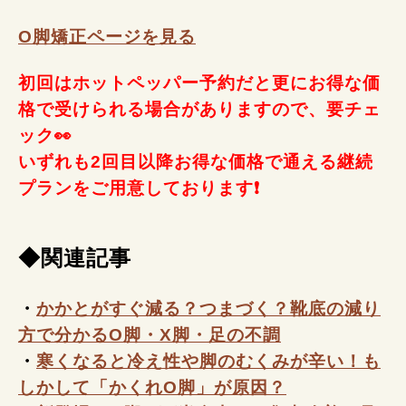
O脚矯正ページを見る
初回はホットペッパー予約だと更にお得な価
格で受けられる場合がありますので、要チェ
ック👀
いずれも2回目以降お得な価格で通える継続
プランをご用意しております❗
◆関連記事
・
かかとがすぐ減る？つまづく？靴底の減り
方で分かるO脚・X脚・足の不調
・
寒くなると冷え性や脚のむくみが辛い！も
しかして「かくれO脚」が原因？