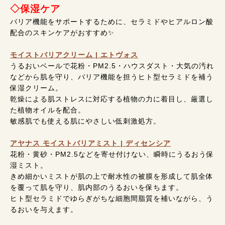
◇保湿ケア
バリア機能をサポートするために、セラミドやヒアルロン酸
配合のスキンケアがおすすめ✨️
モイストバリアクリーム | エトヴォス
うるおいベールで花粉・PM2.5・ハウスダスト・大気の汚れ
などから肌を守り、バリア機能を担うヒト型セラミドを補う
保湿クリーム。
乾燥による肌ストレスに対応する植物の力に着目し、厳選し
た植物オイルを配合。
敏感肌でも使える肌にやさしい低刺激処方。
アヤナス モイストバリアミスト | ディセンシア
花粉・黄砂・PM2.5などを寄せ付けない、瞬時にうるおう保
湿ミスト。
きめ細かいミストが肌の上で耐水性の被膜を形成して肌全体
を覆って肌を守り、肌内部のうるおいを保ちます。
ヒト型セラミドでゆらぎがちな細胞間脂質を補いながら、う
るおいを与えます。