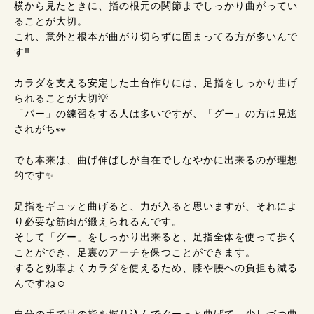
横から見たときに、指の根元の関節までしっかり曲がってい
ることが大切。
これ、意外と根本が曲がり切らずに固まってる方が多いんで
す‼️
カラダを支える安定した土台作りには、足指をしっかり曲げ
られることが大切💡
「パー」の練習をする人は多いですが、「グー」の方は見逃
されがち👀
でも本来は、曲げ伸ばしが自在でしなやかに出来るのが理想
的です✨️
足指をギュッと曲げると、力が入ると思いますが、それによ
り必要な筋肉が鍛えられるんです。
そして「グー」をしっかり出来ると、足指全体を使って歩く
ことができ、足裏のアーチを保つことができます。
すると効率よくカラダを使えるため、膝や腰への負担も減る
んですね☺️
自分の手で足の指を握り込んでぐーっと曲げて、少しづつ曲