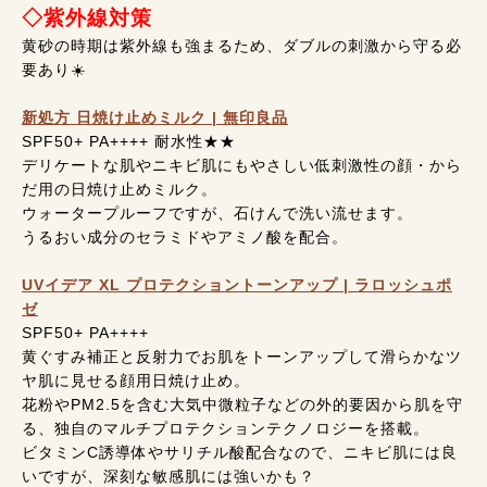
◇紫外線対策
黄砂の時期は紫外線も強まるため、ダブルの刺激から守る必
要あり☀️
新処方 日焼け止めミルク | 無印良品
SPF50+ PA++++ 耐水性★★
デリケートな肌やニキビ肌にもやさしい低刺激性の顔・から
だ用の日焼け止めミルク。
ウォータープルーフですが、石けんで洗い流せます。
うるおい成分のセラミドやアミノ酸を配合。
UVイデア XL プロテクショントーンアップ | ラロッシュポ
ゼ
SPF50+ PA++++
黄ぐすみ補正と反射力でお肌をトーンアップして滑らかなツ
ヤ肌に見せる顔用日焼け止め。
花粉やPM2.5を含む大気中微粒子などの外的要因から肌を守
る、独自のマルチプロテクションテクノロジーを搭載。
ビタミンC誘導体やサリチル酸配合なので、ニキビ肌には良
いですが、深刻な敏感肌には強いかも？