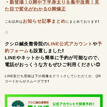
・
新登場！O脚や下半身太りを集中改善！見
た目で変化がわかるO脚矯正
お知らせ記事まとめ
これ以外は
にまとめております❗
◇
クシロ鍼灸整骨院の
LINE公式アカウント
や
予
約フォーム
も設置しました❗
LINEやネットから簡単に予約が可能なので、
電話がおっくうな方もぜひご利用ください😊
LINE友だち登録は下の画像をクリックしていただくか、QR
コードからがスムーズです❗