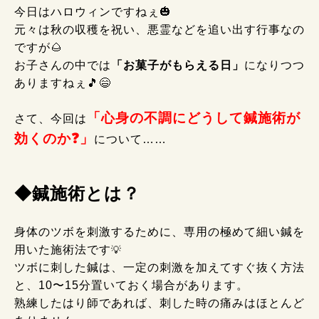
今日はハロウィンですねぇ🎃
元々は秋の収穫を祝い、悪霊などを追い出す行事なの
ですが🌰
お子さんの中では
「お菓子がもらえる日」
になりつつ
ありますねぇ🎵😄
「心身の不調にどうして鍼施術が
さて、今回は
効くのか❓」
について……
◆鍼施術とは？
身体のツボを刺激するために、専用の極めて細い鍼を
用いた施術法です
💡
ツボに刺した鍼は、一定の刺激を加えてすぐ抜く方法
と、10〜15分置いておく場合があります。
熟練したはり師であれば、刺した時の痛みはほとんど