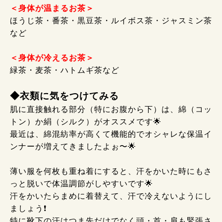
＜身体が温まるお茶＞
ほうじ茶・番茶・黒豆茶・ルイボス茶・ジャスミン茶
など
＜身体が冷えるお茶＞
緑茶・麦茶・ハトムギ茶など
◆衣類に気をつけてみる
肌に直接触れる部分（特にお腹から下）は、綿（コッ
トン）か絹（シルク）がオススメです🌟
最近は、綿混紡率が高くて機能的でオシャレな保温イ
ンナーが増えてきましたよぉ〜🌟
薄い服を何枚も重ね着にすると、汗をかいた時にもさ
っと脱いで体温調節がしやすいです🌟
汗をかいたらまめに着替えて、汗で冷えないようにし
ましょう❗
特に靴下の汗はつま先だけでなく頭・首・肩も緊張さ