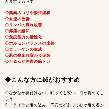
きますよぉ〜🌟
◇筋肉のコリや緊張緩和
◇血流の改善
◇リンパの流れ改善
◇疼痛の緩和
◇免疫能力の活性化
◇ホルモンバランスの改善
◇コラーゲンの生成
◇肌の生まれ変わり促進
◇たるんだ筋肉の筋トレ
◆こんな方に鍼がおすすめ
◇なかなか寝付けない、眠っても夜中に目が覚めてし
まう
◇イライラと落ち込み・不安感があって心が落ち着か