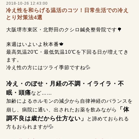
2018-10-26 12:43:00
冷え性を和らげる温活のコツ！日常生活での冷え
とり対策法4選
大阪堺市東区・北野田のクシロ鍼灸整骨院です🌳
来週はいよいよ秋本番🍁
最高気温20℃・最低気温10℃を下回る日が増えてき
ます。
冷え性の方にはツライ季節ですね💦
冷え・のぼせ・月経の不調・イライラ・不
眠・頭痛
など……
加齢によるホルモンの減少から自律神経のバランスを
「体
崩し、病院に通い、出されたお薬を飲みながら
調不良は歳だから仕方ない」
と諦めておられる
方もおられますが💦