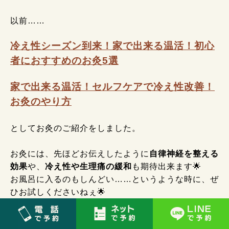
以前……
冷え性シーズン到来！家で出来る温活！初心
者におすすめのお灸5選
家で出来る温活！セルフケアで冷え性改善！
お灸のやり方
としてお灸のご紹介をしました。
お灸には、先ほどお伝えしたように
自律神経を整える
効果
や、
冷え性や生理痛の緩和
も期待出来ます🌟
お風呂に入るのもしんどい……というような時に、ぜ
ひお試しくださいねぇ🌟