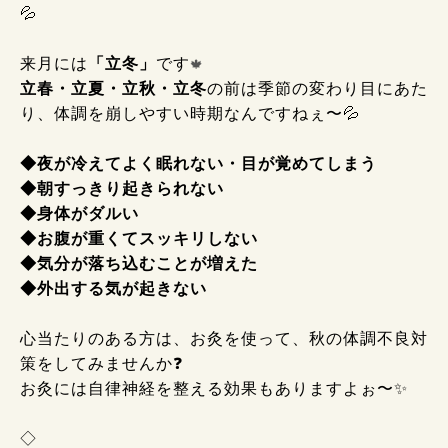
💦
来月には
「立冬」
です
🍁
立春・立夏・立秋・立冬
の前は季節の変わり目にあた
り、体調を崩しやすい時期なんですねぇ〜💦
◆夜が冷えてよく眠れない・目が覚めてしまう
◆朝すっきり起きられない
◆身体がダルい
◆お腹が重くてスッキリしない
◆気分が落ち込むことが増えた
◆外出する気が起きない
心当たりのある方は、お灸を使って、秋の体調不良対
策をしてみませんか❓
お灸には自律神経を整える効果もありますよぉ〜✨
◇