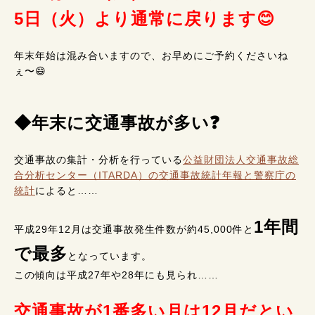
5日（火）より通常に戻ります😊
年末年始は混み合いますので、お早めにご予約くださいね
ぇ〜😄
◆年末に交通事故が多い❓
交通事故の集計・分析を行っている
公益財団法人交通事故総
合分析センター（ITARDA）の交通事故統計年報と警察庁の
統計
によると……
1年間
平成29年12月は交通事故発生件数が約45,000件と
で最多
となっています。
この傾向は平成27年や28年にも見られ……
交通事故が1番多い月は12月だとい