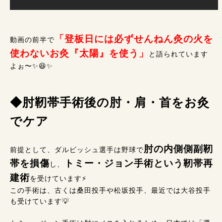
「登板日には必ずせんねん灸の火を
動画の前半で
使わないお灸『太陽』を使う」
と語られています
よぉ〜✨😆✨
◆肘靭帯手術後の肘・肩・首をお灸
でケア
肘の内側側副靭
前提として、ダルビッシュ選手は野球で
帯を損傷
トミー・ジョン手術という靭帯再
し、
建術
を受けています⚡
この手術は、古くは桑田投手や松坂投手、最近では大谷投手
も受けています💡