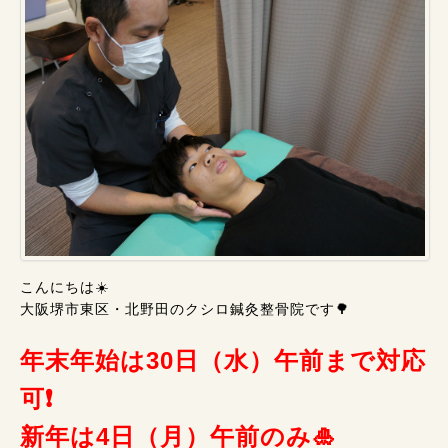
こんにちは☀️
大阪堺市東区・北野田のクシロ鍼灸整骨院です🌳
年末年始は30日（水）午前まで対応
可❗
新年は4日（月）午前のみ🎍