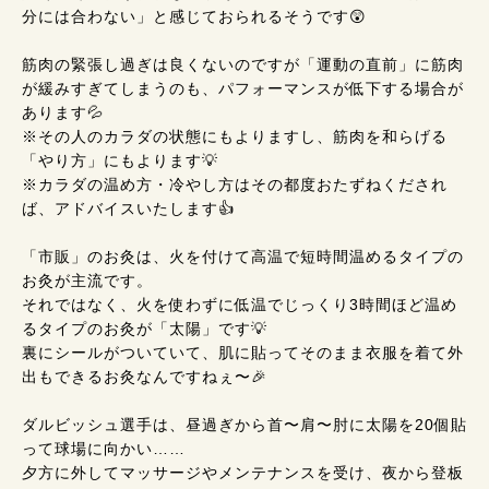
分には合わない」と感じておられるそうです😲
筋肉の緊張し過ぎは良くないのですが「運動の直前」に筋肉
が緩みすぎてしまうのも、パフォーマンスが低下する場合が
あります💦
※その人のカラダの状態にもよりますし、筋肉を和らげる
「やり方」にもよります💡
※カラダの温め方・冷やし方はその都度おたずねくだされ
ば、アドバイスいたします👍
「市販」のお灸は、火を付けて高温で短時間温めるタイプの
お灸が主流です。
それではなく、火を使わずに低温でじっくり3時間ほど温め
るタイプのお灸が「太陽」です💡
裏にシールがついていて、肌に貼ってそのまま衣服を着て外
出もできるお灸なんですねぇ〜🎉
ダルビッシュ選手は、昼過ぎから首〜肩〜肘に太陽を20個貼
って球場に向かい……
夕方に外してマッサージやメンテナンスを受け、夜から登板