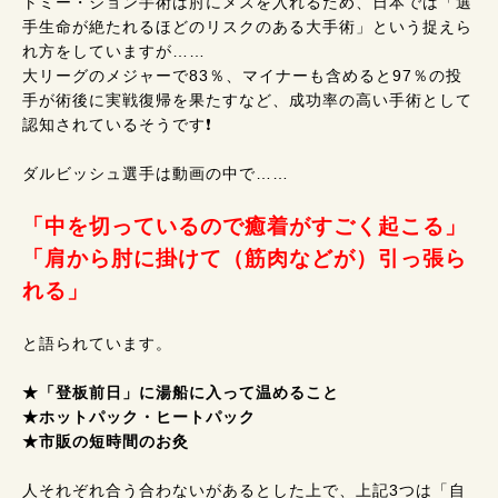
トミー・ジョン手術は肘にメスを入れるため、日本では「選
手生命が絶たれるほどのリスクのある大手術」という捉えら
れ方をしていますが……
大リーグのメジャーで83％、マイナーも含めると97％の投
手が術後に実戦復帰を果たすなど、成功率の高い手術として
認知されているそうです❗
ダルビッシュ選手は動画の中で……
「中を切っているので癒着がすごく起こる」
「肩から肘に掛けて（筋肉などが）引っ張ら
れる」
と語られています。
★「登板前日」に湯船に入って温めること
★ホットパック・ヒートパック
★市販の短時間のお灸
人それぞれ合う合わないがあるとした上で、上記3つは「自