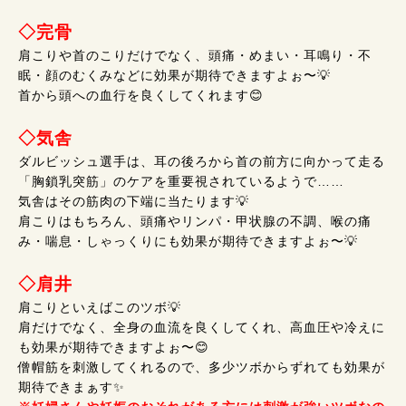
◇完骨
肩こりや首のこりだけでなく、頭痛・めまい・耳鳴り・不
眠・顔のむくみなどに効果が期待できますよぉ〜💡
首から頭への血行を良くしてくれます😊
◇気舎
ダルビッシュ選手は、耳の後ろから首の前方に向かって走る
「胸鎖乳突筋」のケアを重要視されているようで……
気舎はその筋肉の下端に当たります💡
肩こりはもちろん、頭痛やリンパ・甲状腺の不調、喉の痛
み・喘息・しゃっくりにも効果が期待できますよぉ〜💡
◇肩井
肩こりといえばこのツボ💡
肩だけでなく、全身の血流を良くしてくれ、高血圧や冷えに
も効果が期待できますよぉ〜😊
僧帽筋を刺激してくれるので、多少ツボからずれても効果が
期待できまぁす✨