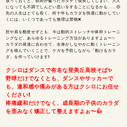
放っておくと、筋肉が偏ったカタチで成長してしまい、大人
になっても不調でしんどい思いをすることになるかも……😣
先の人生はとても長く、何十年もカラダを快適に動かしてい
くには、いくつであっても無理は禁物❌
肘や肩を酷使せずとも、今は動的ストレッチや体幹トレーニ
ングなど、あらゆるトレーニング方法がありますよぉ〜✨
カラダの発達に合わせて、全身がしなやかに動くトレーニン
グを積んでいくことで、ケガを予防しながら「動けるカラ
ダ」を作っていけます❗
クシロはダンスで有名な登美丘高校そば✨
野球だけでなくとも、ダンスやサッカーで
も、違和感や痛みがある方はクシロにお任せ
ください❗
疼痛緩和だけでなく、成長期の子供のカラダ
を歪みなく矯正して整えますよぉ〜👍