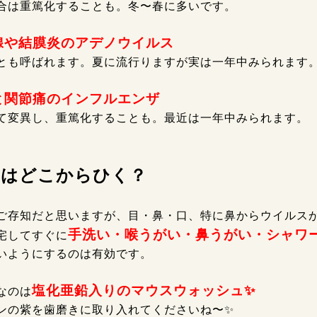
合は重篤化することも。冬〜春に多いです。
腺や結膜炎のアデノウイルス
とも呼ばれます。夏に流行りますが実は一年中みられます
と関節痛のインフルエンザ
て変異し、重篤化することも。最近は一年中みられます。
邪はどこからひく？
ご存知だと思いますが、目・鼻・口、特に鼻からウイルス
手洗い・喉うがい・鼻うがい・シャワ
宅してすぐに
いようにするのは有効です。
塩化亜鉛入りのマウスウォッシュ✨️
なのは
ンの紫を歯磨きに取り入れてくださいね〜✨️