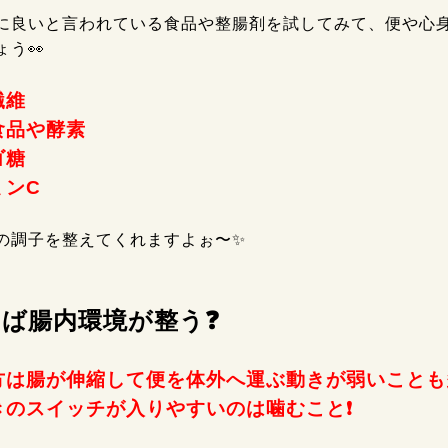
に良いと言われている食品や整腸剤を試してみて、便や心
ょう👀
繊維
食品や酵素
ゴ糖
ミンC
の調子を整えてくれますよぉ〜✨
ば腸内環境が整う❓
方は腸が伸縮して便を体外へ運ぶ動きが弱いことも
きのスイッチが入りやすいのは噛むこと❗