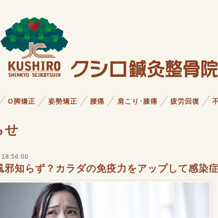
O脚矯正
姿勢矯正
腰痛
肩こり･膝痛
疲労回復
らせ
 18:56:00
風邪知らず？カラダの免疫力をアップして感染