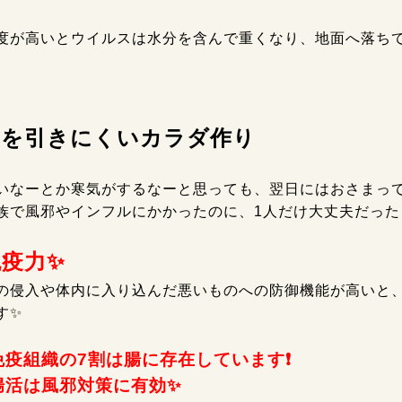
度が高いとウイルスは水分を含んで重くなり、地面へ落ち
邪を引きにくいカラダ作り
いなーとか寒気がするなーと思っても、翌日にはおさまっ
族で風邪やインフルにかかったのに、1人だけ大丈夫だった
疫力✨️
の侵入や体内に入り込んだ悪いものへの防御機能が高いと
✨️
免疫組織の7割は腸に存在しています❗
活は風邪対策に有効✨️