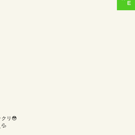
クリ😳
💦