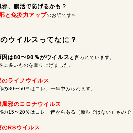
風邪、腸活で防げるかも？
邪と免疫力アップ
のお話です✨️
邪のウイルスってなに？
因は80〜90％がウイルス
と言われています。
冬に多いものを取り上げました。
邪のライノウイルス
邪の30〜50％はコレ。一年中みられます。
喉風邪のコロナウイルス
邪の15〜20％はコレ。昔からある（新型ではない）もので
咳のRSウイルス