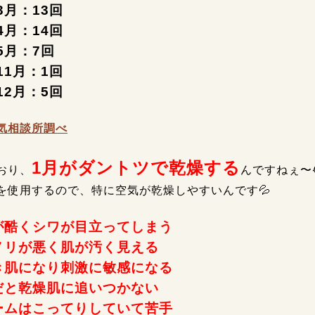
年3月：13回
年4月：14回
年5月：7回
年11月：1回
年12月：5回
気相談所調べ
1月がダントツで乾燥する
おり、
んですねぇ〜
を使用するので、特に空気が乾燥しやすいんです💦
が酷くシワが目立ってしまう
ノリが悪く肌が汚く見える
き肌になり刺激に敏感になる
だと乾燥肌に追いつかない
ームはこってりしていて苦手