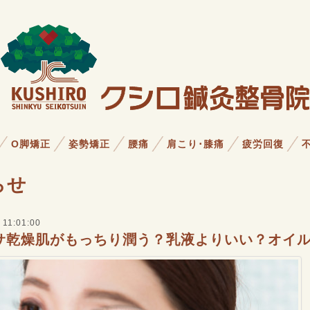
O脚矯正
姿勢矯正
腰痛
肩こり･膝痛
疲労回復
らせ
 11:01:00
サ乾燥肌がもっちり潤う？乳液よりいい？オイ