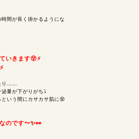
の時間が長く掛かるようにな
ていきます
😵⚡
⚡
たり……
泌量が下がりがち⤵
という間にカサカサ肌に😵
のです〜✨👀