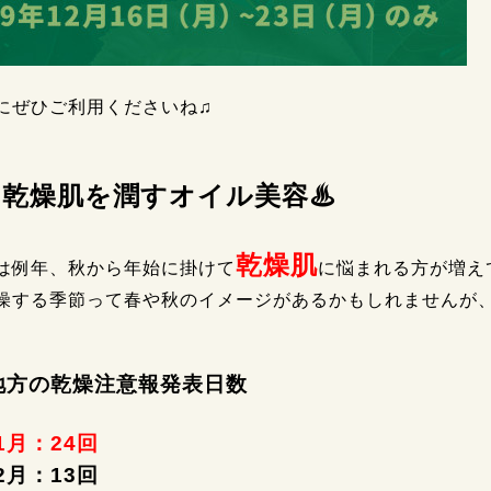
にぜひご利用くださいね♫
の乾燥肌を潤すオイル美容♨
乾燥肌
は例年、秋から年始に掛けて
に悩まれる方が増え
燥する季節って春や秋のイメージがあるかもしれませんが
地方の乾燥注意報発表日数
年1月：24回
年2月：13回