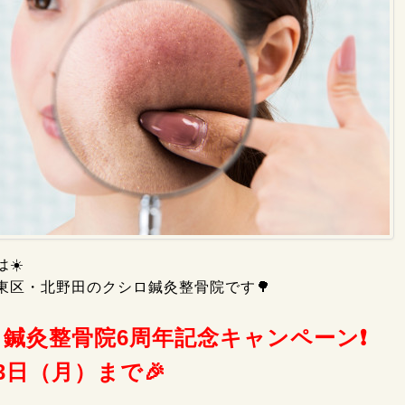
☀️
東区・北野田のクシロ鍼灸整骨院です🌳
鍼灸整骨院6周年記念キャンペーン❗
23日（月）まで🎉