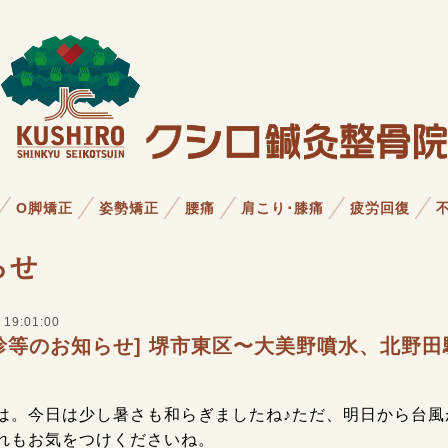
O脚矯正
姿勢矯正
腰痛
肩こり･膝痛
疲労回復
らせ
 19:01:00
休診等のお知らせ] 堺市東区〜大美野噴水、北野
は。今日は少し暑さも和らぎましたね♪ただ、明日から台風
れもお気をつけくださいね。