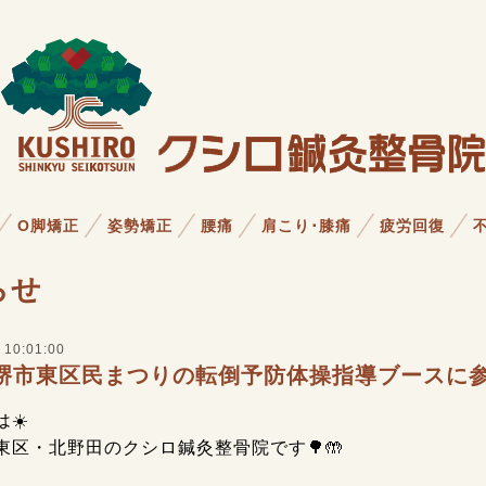
O脚矯正
姿勢矯正
腰痛
肩こり･膝痛
疲労回復
らせ
 10:01:00
回堺市東区民まつりの転倒予防体操指導ブースに
☀️
東区・北野田のクシロ鍼灸整骨院です🌳🤲