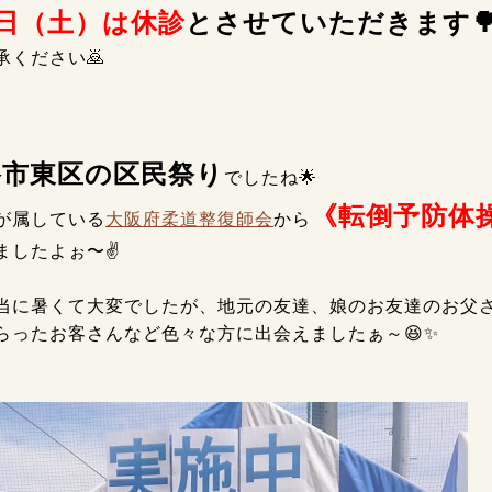
5日（土）は休診
とさせていただきます
承ください
🙇
堺市東区の区民祭り
でしたね🌟
《転倒予防体
が属している
大阪府柔道整復師会
から
ましたよぉ〜✌️
当に暑くて大変でしたが、地元の友達、娘のお友達のお父
らったお客さんなど色々な方に出会えましたぁ～😆✨