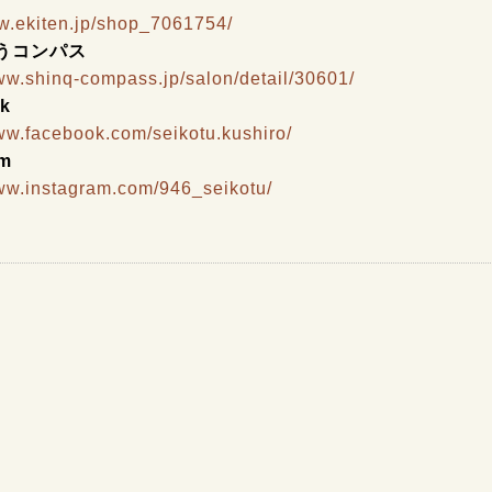
ww.ekiten.jp/shop_7061754/
うコンパス
www.shinq-compass.jp/salon/detail/30601/
k
www.facebook.com/seikotu.kushiro/
am
www.instagram.com/946_seikotu/