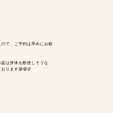
たので、ご予約は早めにお願
お盆は身体を酷使しそうな
ます😆😆✌️