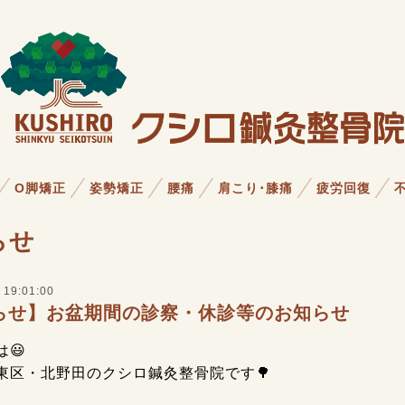
O脚矯正
姿勢矯正
腰痛
肩こり･膝痛
疲労回復
らせ
 19:01:00
らせ】お盆期間の診察・休診等のお知らせ
😃
東区・北野田のクシロ鍼灸整骨院です🌳