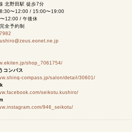
線 北野田駅 徒歩7分
30〜12:00 / 15:00〜19:00
0〜12:00 / 午後休
 完全予約制
-7982
kushiro@zeus.eonet.ne.jp
ww.ekiten.jp/shop_7061754/
うコンパス
www.shinq-compass.jp/salon/detail/30601/
k
www.facebook.com/seikotu.kushiro/
am
www.instagram.com/946_seikotu/