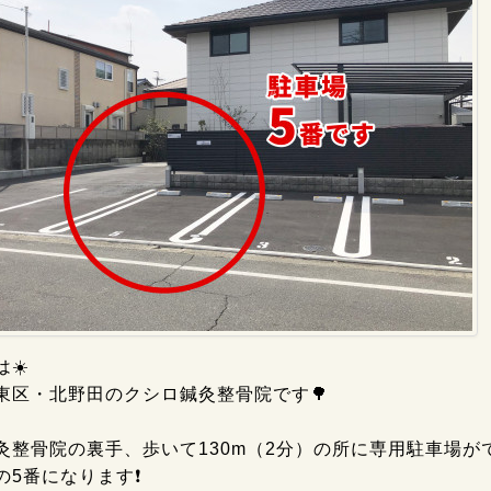
☀️
東区・北野田のクシロ鍼灸整骨院です🌳
灸整骨院の裏手、歩いて130m（2分）の所に専用駐車場が
の5番になります❗