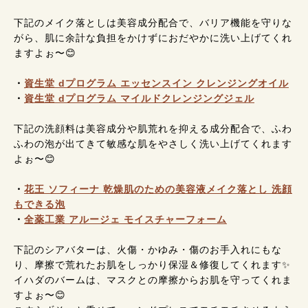
下記のメイク落としは美容成分配合で、バリア機能を守りな
がら、肌に余計な負担をかけずにおだやかに洗い上げてくれ
ますよぉ〜😊
・
資生堂 dプログラム エッセンスイン クレンジングオイル
・
資生堂 dプログラム マイルドクレンジングジェル
下記の洗顔料は美容成分や肌荒れを抑える成分配合で、ふわ
ふわの泡が出てきて敏感な肌をやさしく洗い上げてくれます
よぉ〜😊
・
花王 ソフィーナ 乾燥肌のための美容液メイク落とし 洗顔
もできる泡
・
全薬工業 アルージェ モイスチャーフォーム
下記のシアバターは、火傷・かゆみ・傷のお手入れにもな
り、摩擦で荒れたお肌をしっかり保湿＆修復してくれます✨
イハダのバームは、マスクとの摩擦からお肌を守ってくれま
すよぉ〜😊