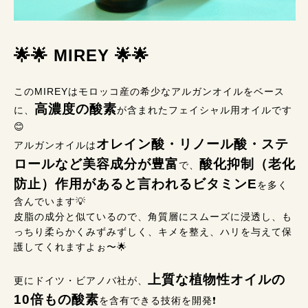
🌟🌟 MIREY 🌟🌟
このMIREYはモロッコ産の希少なアルガンオイルをベース
高濃度の酸素
に、
が含まれたフェイシャル用オイルです
😊
オレイン酸・リノール酸・ステ
アルガンオイルは
ロールなど美容成分が豊富
酸化抑制（老化
で、
防止）作用があると言われるビタミンE
を多く
含んでいます💡
皮脂の成分と似ているので、角質層にスムーズに浸透し、も
っちり柔らかくみずみずしく、キメを整え、ハリを与えて保
護してくれますよぉ〜🌟
上質な植物性オイルの
更にドイツ・ビアノバ社が、
10倍もの酸素
を含有できる技術を開発❗