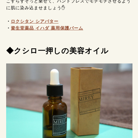
こすらずそっと乗せて、ハンドプレスでモチモチさせるよう
に肌に染み込ませましょう✋
・
ロクシタン シアバター
・
資生堂薬品 イハダ 薬用保護バーム
◆クシロ一押しの美容オイル