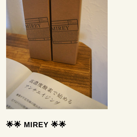
🌟🌟 MIREY 🌟🌟