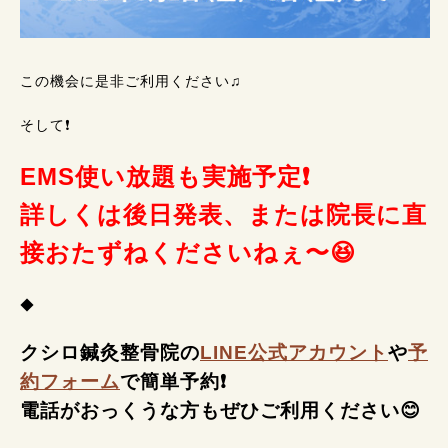
この機会に是非ご利用ください♫
そして❗
EMS使い放題も実施予定❗
詳しくは後日発表、または院長に直
接おたずねくださいねぇ〜😆
◆
クシロ鍼灸整骨院の
LINE公式アカウント
や
予
約フォーム
で簡単予約❗
電話がおっくうな方もぜひご利用ください😊