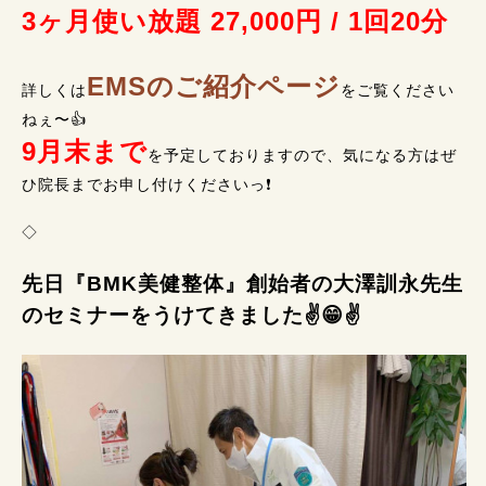
3ヶ月使い放題 27,000円 / 1回20分
EMSのご紹介ページ
詳しくは
をご覧ください
ねぇ〜👍
9月末まで
を予定しておりますので、気になる方はぜ
ひ院長までお申し付けくださいっ❗
◇
先日『BMK美健整体』創始者の大澤訓永先生
のセミナーをうけてきました✌️😁✌️