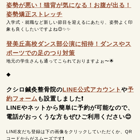
姿勢が悪い！猫背が気になる！お腹が出る！
姿勢矯正ストレッチ
入学式・就職など新しい節目を迎えるにあたり、姿勢よく印
象も良くしたいですよね😊✨✨
登美丘高校ダンス部公演に招待！ダンスやス
ポーツでの足のつり対策
地元の学生さんも通ってこられておりますよぉ〜🌟
◆
クシロ鍼灸整骨院の
LINE公式アカウント
や
予
約フォーム
も設置しました❗
LINEやネットから簡単に予約が可能なので、
電話がおっくうな方もぜひご利用ください😊
LINE友だち登録は下の画像をクリックしていただくか、QR
コードからがスムーズです❗