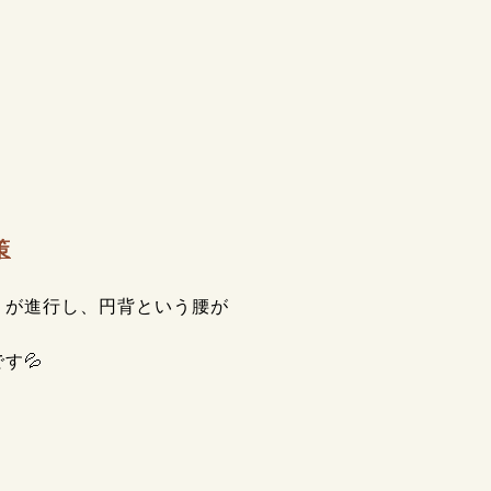
策
りが進行し、円背という腰が
す💦