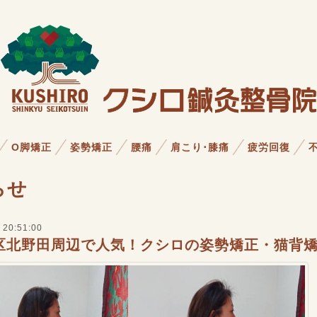
O脚矯正
姿勢矯正
腰痛
肩こり･膝痛
疲労回復
らせ
 20:51:00
区北野田周辺で人気！クシロの姿勢矯正・猫背