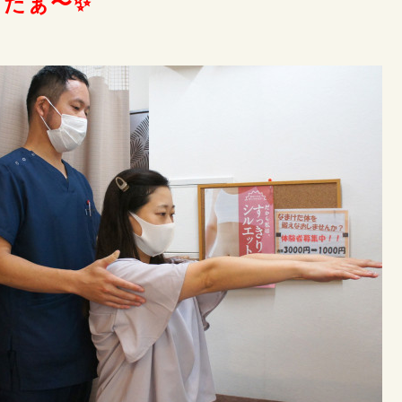
したぁ〜✨