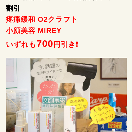
割引
疼痛緩和 O2クラフト
小顔美容 MIREY
700
いずれも
円引き❗