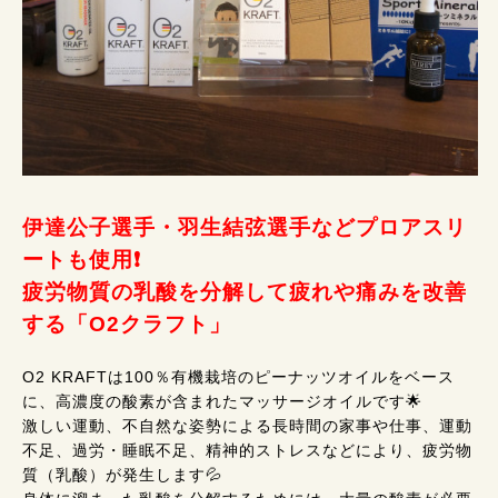
伊達公子選手・羽生結弦選手などプロアスリ
ートも使用❗
疲労物質の乳酸を分解して疲れや痛みを改善
する「O2クラフト」
O2 KRAFTは100％有機栽培のピーナッツオイルをベース
に、高濃度の酸素が含まれたマッサージオイルです🌟
激しい運動、不自然な姿勢による長時間の家事や仕事、運動
不足、過労・睡眠不足、精神的ストレスなどにより、疲労物
質（乳酸）が発生します💦