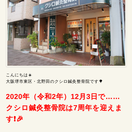
こんにちは☀️
大阪堺市東区・北野田のクシロ鍼灸整骨院です🌳
2020年（令和2年）12月3日で……
クシロ鍼灸整骨院は7周年を迎えま
す❗🎉