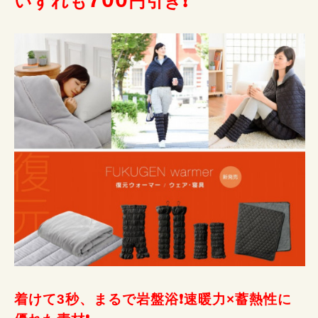
いずれも
円引き❗
着けて3秒、まるで岩盤浴❗速暖力×蓄熱性に