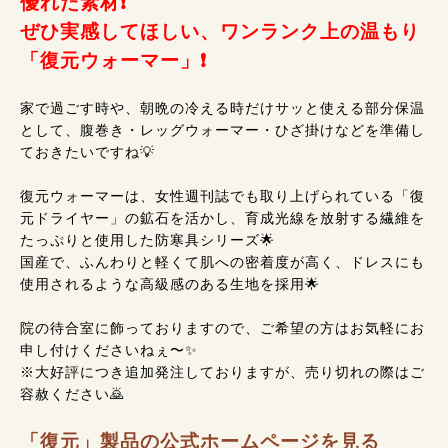
優れた素材❗
ぜひ実感してほしい、ワンランク上の温もり
「復元ウォーマー」❗
家で過ごす時や、朝晩の冷える時だけサッと使える部分保温
として、腹巻き・レッグウォーマー・ひざ掛けなどを準備し
ておきたいですね💡
復元ウォーマーは、女性週刊誌でも取り上げられている「復
元ドライヤー」の鉱石を活かし、育成光線を放射する繊維を
たっぷりと使用した防寒具シリーズ🌟
国産で、ふんわりと軽くて肌への密着度が高く、ドレスにも
使用されるような高級感のある生地を採用🌟
院の待合室に飾っておりますので、ご希望の方はお気軽にお
申し付けくださいねぇ〜✨
※大好評につき追加発注しておりますが、売り切れの際はご
容赦ください🙇
「復元」製品の公式ホームページを見る