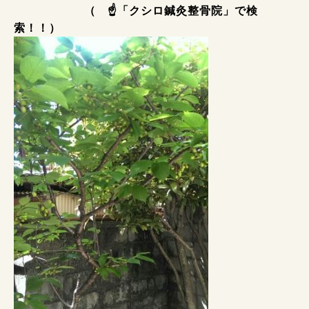
（ ☝「クシロ鍼灸整骨院」で検
索！！）