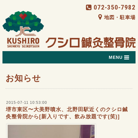
072-350-7982
地図・駐車場
MENU
お知らせ
2015-07-11 10:53:00
堺市東区〜大美野噴水、北野田駅近くのクシロ鍼
灸整骨院から[新入りです、飲み放題です(笑)]