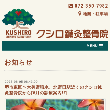
072-350-7982
地図・駐車場
MENU
お知らせ
2015-08-05 08:43:00
堺市東区〜大美野噴水、北野田駅近くのクシロ鍼
灸整骨院から[8月の診療案内!!]