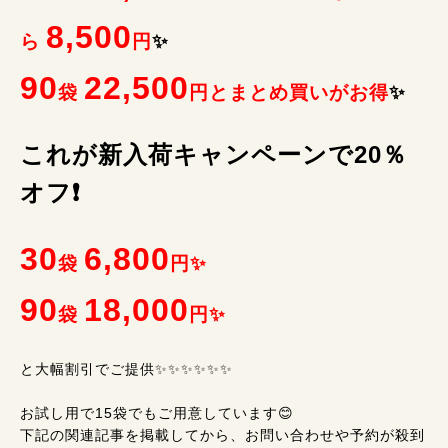
8,500
ら
円
✨
90
22,500
袋
円とまとめ買いがお得
✨
これが新入荷キャンペーンで20％
オフ❗
30
6,800
袋
円✨
90
18,000
袋
円✨
と大幅割引でご提供✨✨✨✨✨✨
お試し用で15袋でもご用意しています😊
下記の関連記事を掲載してから、お問い合わせや予約が殺到