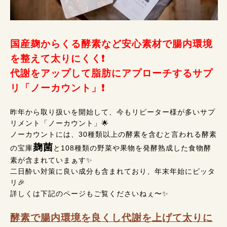
国産麹からくる酵素など安心素材で腸内環境
を整えて太りにくく❗
代謝をアップして脂肪にアプローチするサプ
リ「ノーカウント」❗
昨年から取り扱いを開始して、今もリピーター様が多いサプ
リメント「ノーカウント」🌟
ノーカウントには、30種類以上の酵素を含むと言われる酵素
麹菌
の宝庫
と108種類の野菜や果物を発酵熟成した食物酵
素が含まれていまぁす✨
二日酔い対策に良い成分も含まれており、年末年始にピッタ
リ🎉
詳しくは下記のページもご覧くださいねぇ〜✨
酵素で腸内環境を良くし代謝を上げて太りに