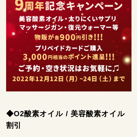
◆O2酸素オイル / 美容酸素オイル
割
引