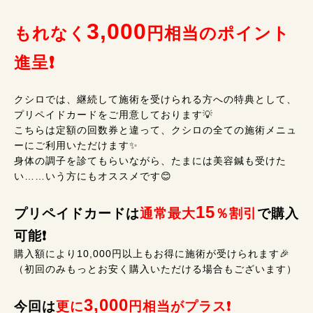
3,000
もれなく
円相当のポイント
進呈❗
クシロでは、継続して施術を受けられる方への特典として、
プリペイドカードをご用意しております💡
こちらは定額の回数券と違って、クシロの全ての施術メニュ
ーにご利用いただけます✨
身体の調子を診てもらいながら、たまには美容鍼も受けた
い……いう方にもオススメです😊
15
プリペイドカードは
通常最大
％割引
で購入
可能❗
購入額により10,000円以上もお得に施術が受けられます🎉
（初回のみもっとお安く購入いただける場合もございます）
3,000
今回は
更に
円相当がプラス❗