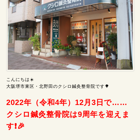
こんにちは☀️
大阪堺市東区・北野田のクシロ鍼灸整骨院です🌳
2022年（令和4年）12月3日で……
クシロ鍼灸整骨院は9周年を迎えま
す❗🎉