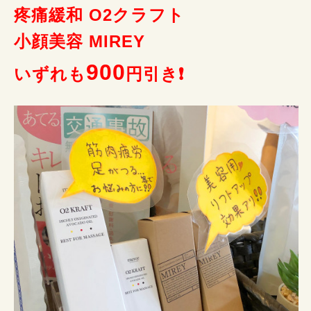
疼痛緩和 O2クラフト
小顔美容 MIREY
900
いずれも
円引き❗