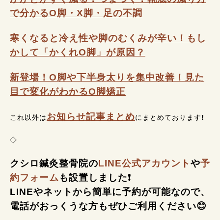
で分かるO脚・X脚・足の不調
寒くなると冷え性や脚のむくみが辛い！もし
かして「かくれO脚」が原因？
新登場！O脚や下半身太りを集中改善！見た
目で変化がわかるO脚矯正
お知らせ記事まとめ
これ以外は
にまとめております❗
◇
クシロ鍼灸整骨院の
LINE公式アカウント
や
予
約フォーム
も設置しました❗
LINEやネットから簡単に予約が可能なので、
電話がおっくうな方もぜひご利用ください😊