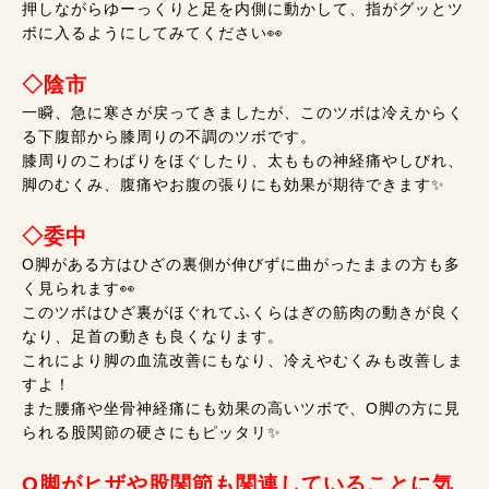
押しながらゆーっくりと足を内側に動かして、指がグッとツ
ボに入るようにしてみてください👀
◇陰市
一瞬、急に寒さが戻ってきましたが、このツボは冷えからく
る下腹部から膝周りの不調のツボです。
膝周りのこわばりをほぐしたり、太ももの神経痛やしびれ、
脚のむくみ、腹痛やお腹の張りにも効果が期待できます✨
◇委中
O脚がある方はひざの裏側が伸びずに曲がったままの方も多
く見られます👀
このツボはひざ裏がほぐれてふくらはぎの筋肉の動きが良く
なり、足首の動きも良くなります。
これにより脚の血流改善にもなり、冷えやむくみも改善しま
すよ！
また腰痛や坐骨神経痛にも効果の高いツボで、O脚の方に見
られる股関節の硬さにもピッタリ✨
O脚がヒザや股関節も関連していることに気