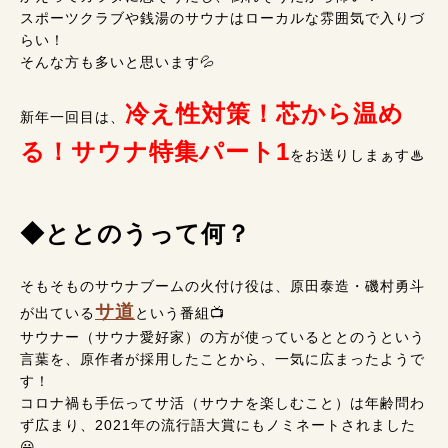
スポーツクラブや銭湯のサウナはローカルな雰囲気で入りづ
らい！
そんな方も多いと思います💦
冷え性対策！芯から温め
新年一回目は、
る！サウナ特集パート1
をお送りしまぁす♨
◆ととのうって何？
そもそものサウナブームの火付け役は、原田泰造・磯村勇斗
サ道
が出ている
という番組📺
サウナー（サウナ愛好家）の方が使っているととのうという
言葉を、原作者が採用したことから、一気に広まったようで
す！
コロナ禍も手伝ってサ活（サウナを楽しむこと）は年齢問わ
ず広まり、2021年の流行語大賞にもノミネートされました
😃