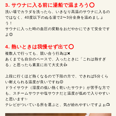
3. サウナに入る前に湯船で温まろう⭕
洗い場でカラダを洗ったら、いきなり高温のサウナに入るの
ではなく、40度以下のぬる湯で2〜3分全身を温めましょ
う！
サウナに入った時の血圧の変動をおだやかにできて安全です
よ😊
4. 熱いときは我慢せず出て⭕
複数人で行っても、競い合う行為は❌
あくまでも自分のペースで、入ったときに「これは熱すぎ
る」と思ったら素直に出て大丈夫👍
上段に行くほど熱くなるので下段の方で、できれば5分くら
い耐えられる温度が良いですね😊
ドライサウナ（湿度の低い熱く乾いたサウナ）が苦手な方で
も、スチームサウナや塩サウナだと温度が低めで入りやすい
と思います✨
テレビがついている所を選ぶと、気が紛れやすいですよぉ📺