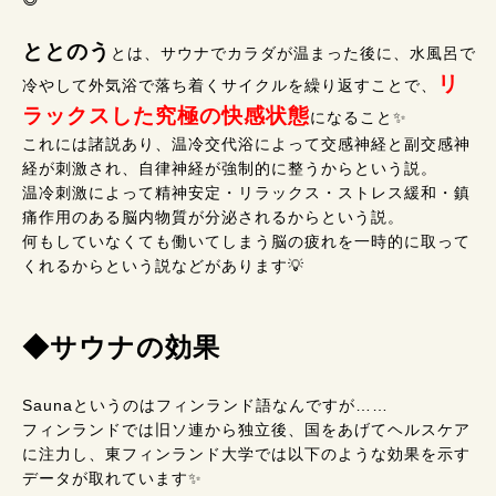
ととのう
とは、サウナでカラダが温まった後に、水風呂で
リ
冷やして外気浴で落ち着くサイクルを繰り返すことで、
ラックスした究極の快感状態
になること✨
これには諸説あり、温冷交代浴によって交感神経と副交感神
経が刺激され、自律神経が強制的に整うからという説。
温冷刺激によって精神安定・リラックス・ストレス緩和・鎮
痛作用のある脳内物質が分泌されるからという説。
何もしていなくても働いてしまう脳の疲れを一時的に取って
くれるからという説などがあります💡
◆サウナの効果
Saunaというのはフィンランド語なんですが……
フィンランドでは旧ソ連から独立後、国をあげてヘルスケア
に注力し、東フィンランド大学では以下のような効果を示す
データが取れています✨