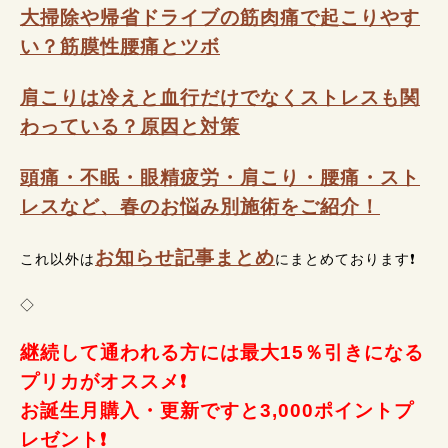
大掃除や帰省ドライブの筋肉痛で起こりやす
い？筋膜性腰痛とツボ
肩こりは冷えと血行だけでなくストレスも関
わっている？原因と対策
頭痛・不眠・眼精疲労・肩こり・腰痛・スト
レスなど、春のお悩み別施術をご紹介！
お知らせ記事まとめ
これ以外は
にまとめております❗
◇
継続して通われる方には最大15％引きになる
プリカがオススメ❗
お誕生月購入・更新ですと3,000ポイントプ
レゼント❗