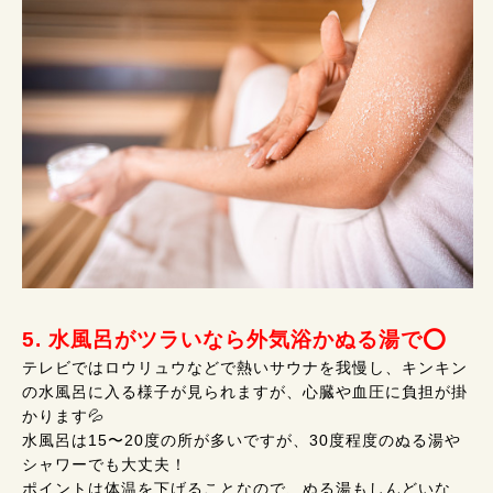
5. 水風呂がツラいなら外気浴かぬる湯で⭕
テレビではロウリュウなどで熱いサウナを我慢し、キンキン
の水風呂に入る様子が見られますが、心臓や血圧に負担が掛
かります💦
水風呂は15〜20度の所が多いですが、30度程度のぬる湯や
シャワーでも大丈夫！
ポイントは体温を下げることなので、ぬる湯もしんどいな