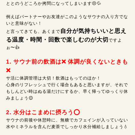
ととのうどころか拷問になってしまいます😣💦
例えばパートナーやお友達がこのようなサウナの入り方でな
いと意味がない！
自分が気持ちいいと思え
と言ってきても、あくまで
る温度・時間・回数で楽しむのが大切
ですよ
ぉ〜👍
1. サウナ前の飲酒は❌ 体調が良くないときも
❌
サ活に体調管理は大切！飲酒はもってのほか！
心身のリフレッシュで行く場合もあると思いますが、それで
もしんどい時はぬる湯だけにするか、早く帰ってゆっくり休
みましょう😊
2. 水分はこまめに摂ろう⭕
サウナの前後や休憩時に、無糖でカフェインが入っていない
水やミネラルを含んだ麦茶でしっかり水分補給しましょう💧