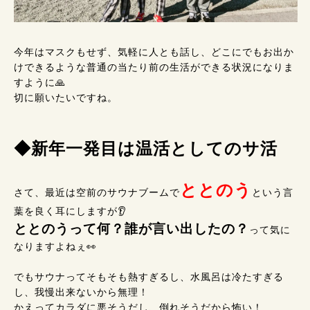
今年はマスクもせず、気軽に人とも話し、どこにでもお出か
けできるような普通の当たり前の生活ができる状況になりま
すように🙏
切に願いたいですね。
◆新年一発目は温活としてのサ活
ととのう
さて、最近は空前のサウナブームで
という言
葉を良く耳にしますが👂
ととのうって何？誰が言い出したの？
って気に
なりますよねぇ👀
でもサウナってそもそも熱すぎるし、水風呂は冷たすぎる
し、我慢出来ないから無理！
かえってカラダに悪そうだし、倒れそうだから怖い！